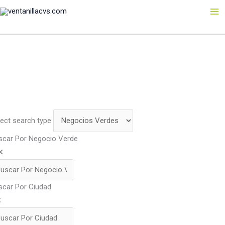
Ir
al
contenido
lect search type
scar Por Negocio Verde
scar Por Ciudad