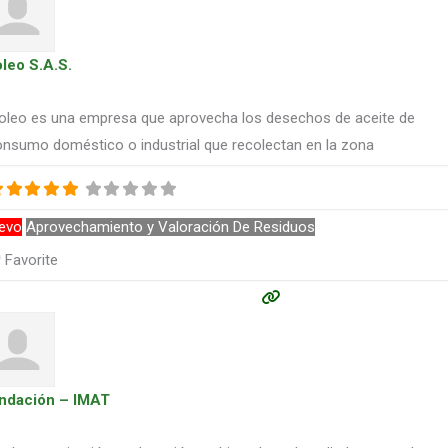
oleo S.A.S.
ioleo es una empresa que aprovecha los desechos de aceite de
nsumo doméstico o industrial que recolectan en la zona
evo
Aprovechamiento y Valoración De Residuos
Favorite
ndación – IMAT