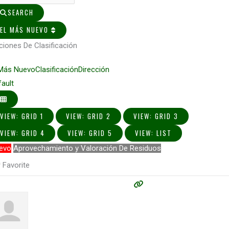
SEARCH
EL MÁS NUEVO
ciones De Clasificación
 Más Nuevo
Clasificación
Dirección
fault
VIEW: GRID 1
VIEW: GRID 2
VIEW: GRID 3
VIEW: GRID 4
VIEW: GRID 5
VIEW: LIST
evo
Aprovechamiento y Valoración De Residuos
Favorite