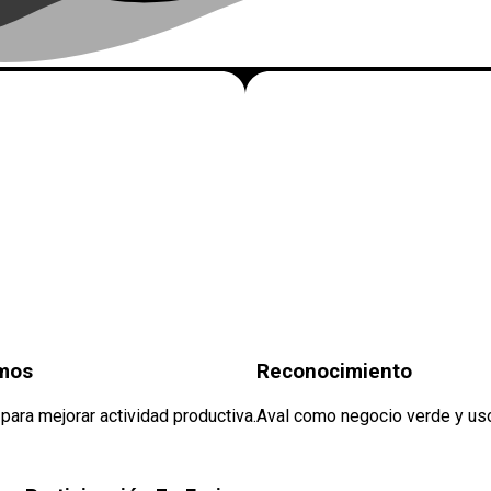
umos
Reconocimiento
ara mejorar actividad productiva.
Aval como negocio verde y uso