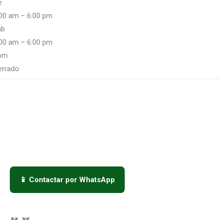
e
:00 am – 6:00 pm
áb
:00 am – 6:00 pm
om
errado
📱 Contactar por WhatsApp