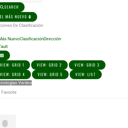
SEARCH
EL MÁS NUEVO
ciones De Clasificación
 Más Nuevo
Clasificación
Dirección
fault
VIEW: GRID 1
VIEW: GRID 2
VIEW: GRID 3
VIEW: GRID 4
VIEW: GRID 5
VIEW: LIST
cnologías Verdes
Favorite