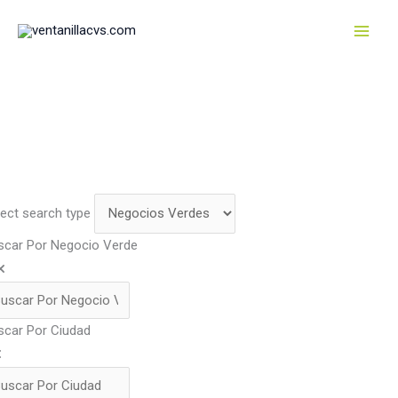
Ir
al
contenido
lect search type
scar Por Negocio Verde
scar Por Ciudad