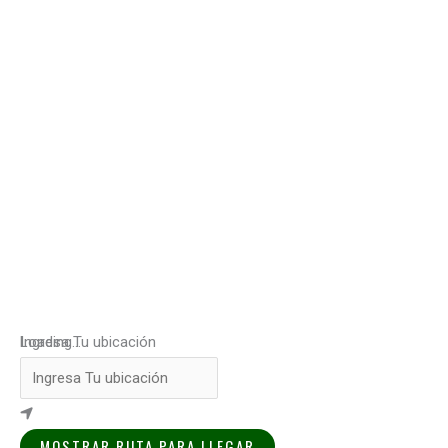
Loading...
Ingresa Tu ubicación
MOSTRAR RUTA PARA LLEGAR