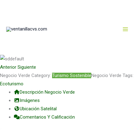
Deja un comentario
/ Por
Mateo Mejia
/
mayo 13, 2026
Ir
al
contenido
Anterior
Siguiente
Negocio Verde Category:
Turismo Sostenible
Negocio Verde Tags:
Ecoturismo
Descripción Negocio Verde
Imágenes
Ubicación Satelital
Comentarios Y Calificación