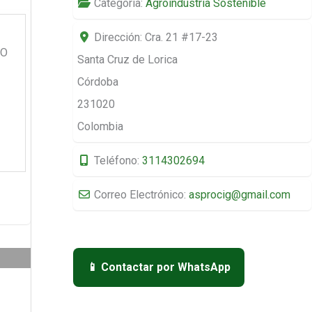
Categoria:
Agroindustria Sostenible
Dirección:
Cra. 21 #17-23
DO
Santa Cruz de Lorica
Córdoba
231020
Colombia
Teléfono:
3114302694
Correo Electrónico:
asprocig
@
gmail.com
📱 Contactar por WhatsApp