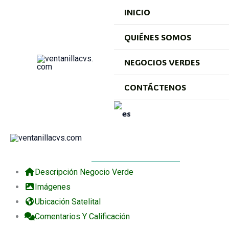
Ir
INICIO
al
contenido
QUIÉNES SOMOS
Deja un comentario
/ Por
Mateo Mejia
/
mayo 11, 2026
NEGOCIOS VERDES
CONTÁCTENOS
image_ Agroindustria_Sostenible
Anterior
Siguiente
Negocio Verde Category:
Agroindustria Sostenible
Negocio Verd
Descripción Negocio Verde
Imágenes
Ubicación Satelital
Comentarios Y Calificación